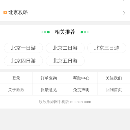
等成为什刹海颇具特色的自然景观。著名的《帝京景物
略》中则以“西湖春，秦淮夏，洞庭秋”来赞美什刹海的神
北京攻略
韵。
什刹海景区风光秀丽，被誉为“北方的水乡”，是古都之源、
相关推荐
文化之源，是民众休闲、感受历史、享受时尚的胜地。元
朝曾依托这一片水域在东岸确定了都城建设的中轴线，什
北京一日游
北京二日游
北京三日游
刹海始成为元、明、清三代城市规划和水系的核心。历经
数百年的发展，什刹海积淀了上至皇亲国戚、士大夫下至
北京四日游
北京五日游
普通百姓的深厚的各阶层文化。这里的胡同和四合院组成
了老北京的风俗文化，组成了老北京的历史，沿着什刹海
登录
订单查询
帮助中心
关注我们
迤逦的河沿四周，形成了不规则但密如织网的网状胡同，
关于欣欣
反馈意见
免责声明
回到首页
这些胡同依势而建，自然天成。今天，这里仍旧保存着十
分难得的自然景观和人文胜迹交相辉映的历史风貌，宋庆
欣欣旅游网手机版-m.cncn.com
龄故居、郭沫若故居、恭王府花园、广化寺、火神庙、钟
鼓楼和银锭桥等古迹宛如一颗颗明珠，将什刹海点缀地美
丽灿烂。