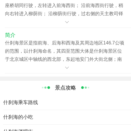
座桥胡同行驶，左转进入前海西街； 沿前海西街行驶，稍
向右转进入柳荫街； 沿柳荫街行驶，过右侧的天主教司铎
书院旧址，左前方转弯进入羊房胡同； 沿羊房胡同行驶，
右后方转弯行驶，到达什刹海。
简介
什刹海景区是指前海、后海和西海及其周边地区146.7公顷
的范围，以什刹海命名，其四至范围大体是什刹海景区位
于北京城区中轴线的西北部，东起地安门外大街北侧；南
自地安门西大街向西至龙头井向西北接柳荫街、羊房胡
同、新街口东街到新街口北大街，西自新街口北大街向北
到新街口豁口；北自新街口豁口向东到德胜门，由德胜门
景点攻略
沿鼓楼西大街到钟、鼓楼。景区中三海水面达33.6公顷(约
占总面积的23％)。 什刹海景区历史文化积淀深厚，有文物
什刹海乘车路线
保护单位40余处，占西城区的三分之一以上。历文上本地
区曾建有王府、寺观、庵庙等多达30余座，现仍尚存10几
什刹海的小吃
处。什刹海景区的不少古建筑在北京城市建设发展史上及