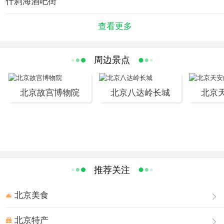
什刹海酒吧街
政治文化史上占有重要地位，主要代表有恭王府及花园、
宋庆龄故居及醇王府、 郭沫若纪念馆、钟鼓楼、德胜门箭
查看更多
楼、广化寺、汇通祠、会贤堂。 什刹海34公顷的水面十分
自然地融入城市街区之中，依托水体，还有湖岸的垂柳、
水中的荷花等也成为什刹海频具特色自然景观。号称“燕京
周边景点
小八景”之一的“银锭观山”在景区中具有典型意义。 “什刹海
水上游”采用长7米、宽1.7米，依清明上河图中船形打造的
北京故宫博物院
北京八达岭长城
北京
古色古意的橹船作交通工具，从水路穿过银锭桥去宋庆龄
故居、广化寺和恭王府花园。日落西山船行什刹海，游人
点起纸河灯放入水中，灯浮水面沿船尾浮动，忽明忽暗灿
烂一片，这一景象使人恍如回到唐宋年间的西湖月夜。
什刹海是京城内老北京风貌保存最完好的地方。周围有许
推荐关注
多的王府和花园，如保存最好的恭亲王府、醇亲王府等，
这一带也是原老北京主要的商业活动区。宋庆龄故居、郭
北京美食
沫若故居也在什刹海旁边，什刹海边的柳荫街曾住过十大
元帅中的三位。依托六海水系，湖岸的垂柳、水中的荷花
北京特产