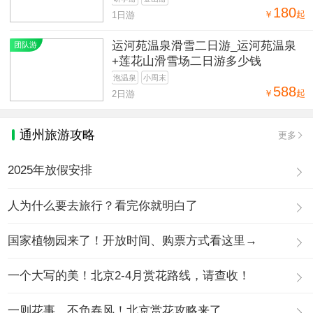
180
￥
起
1日游
运河苑温泉滑雪二日游_运河苑温泉
团队游
+莲花山滑雪场二日游多少钱
泡温泉
小周末
588
￥
起
2日游
通州旅游攻略
更多
2025年放假安排
人为什么要去旅行？看完你就明白了
国家植物园来了！开放时间、购票方式看这里→
一个大写的美！北京2-4月赏花路线，请查收！
一则花事，不负春风！北京赏花攻略来了