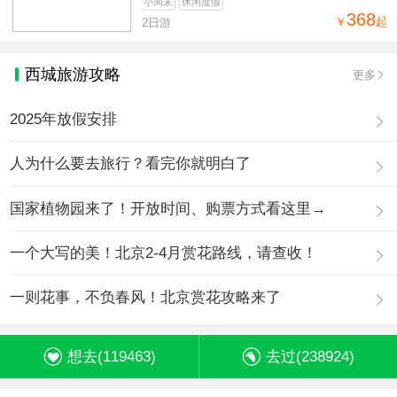
小周末
休闲度假
368
￥
起
2日游
西城旅游攻略
更多
2025年放假安排
人为什么要去旅行？看完你就明白了
国家植物园来了！开放时间、购票方式看这里→
一个大写的美！北京2-4月赏花路线，请查收！
一则花事，不负春风！北京赏花攻略来了
想去(
119463
)
去过(
238924
)