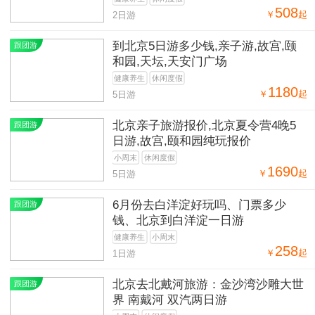
508
￥
起
2日游
到北京5日游多少钱,亲子游,故宫,颐
跟团游
和园,天坛,天安门广场
健康养生
休闲度假
1180
￥
起
5日游
北京亲子旅游报价,北京夏令营4晚5
跟团游
日游,故宫,颐和园纯玩报价
小周末
休闲度假
1690
￥
起
5日游
6月份去白洋淀好玩吗、门票多少
跟团游
钱、北京到白洋淀一日游
健康养生
小周末
258
￥
起
1日游
北京去北戴河旅游：金沙湾沙雕大世
跟团游
界 南戴河 双汽两日游