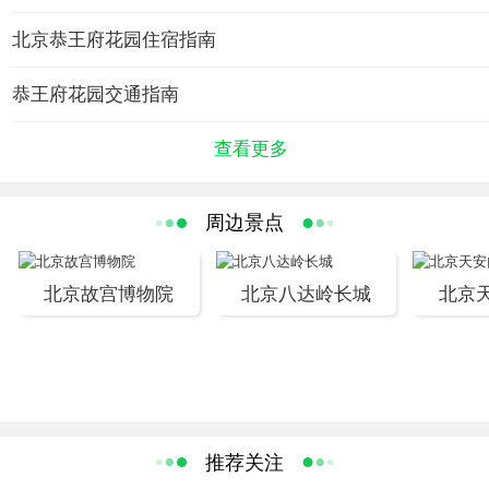
磷，实为庆王府。咸丰元年改赐给恭亲王奕，从此称为恭
亲王府及恭王府花园。
北京恭王府花园住宿指南
恭亲王奕忻为了重建花园调集百名能工巧匠艺人，融江南
恭王府花园交通指南
园林艺术与北方建筑格局为一体，汇西洋建筑及中国古典
园林建筑为一园，增置山石林木，彩画斑斓绚丽。花草铺
查看更多
地，树木成荫。明廊通道，鸟鸣蝉唱。这别致典雅的园
林，恭亲王喜题为“萃锦园”，此园曾为京师一百多座王府之
冠，可以称之“人间神仙府，什刹海的明珠”。恭王府花园被
周边景点
列为国家重点文物保护单位，是国家对外开放的旅游景
点。
北京故宫博物院
北京八达岭长城
北京
推荐关注