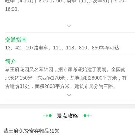
旺季（4-10月）8:00-17:00，淡季（11月-次年3月）9:00-
16:00。
交通指南
13、42、107路电车、111、118、810、850等车可达
简介
恭王府花园又名萃锦园，据专家考证始建于明朝。全园南
北长约150米，东西宽170米，占地面积28000平方米，有
古建筑31处，面积2800平方米，建筑布局分为三路。
恭王府花园坐北朝南，环山衔水、正处在“蟠龙水”环抱之
中，距银定桥不远。 恭王府及其花园早为乾隆年间大学士
和？|宅第，已有200余年的历史。实际上从园中的康熙御
景点攻略
笔“福”字碑和木结构建筑及山石叠砌的技法来看是具有明代
工艺特色的。嘉庆四年和？|获罪，宅第没收赐与庆郡王永
恭王府免费寄存物品须知