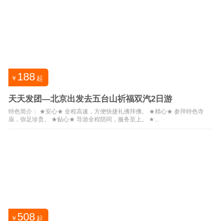
188
￥
起
天天发团—北京出发去五台山祈福双汽2日游
特色简介： ★安心★ 全程高速，方便快捷礼佛拜佛。 ★精心★ 参拜特色寺
庙，弥足珍贵。 ★贴心★ 导游全程陪同，服务至上。 ★...
508
￥
起