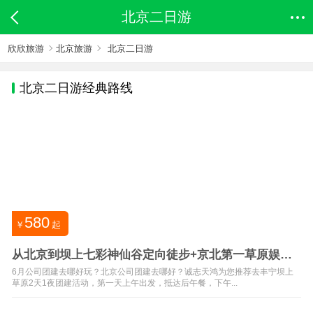
北京二日游
欣欣旅游
北京旅游
北京二日游
北京
二日游经典路线
580
￥
起
从北京到坝上七彩神仙谷定向徒步+京北第一草原娱乐
场二日游价格
6月公司团建去哪好玩？北京公司团建去哪好？诚志天鸿为您推荐去丰宁坝上
草原2天1夜团建活动，第一天上午出发，抵达后午餐，下午...