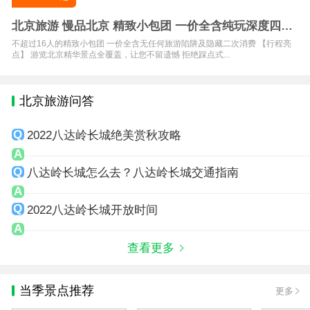
北京旅游 慢品北京 精致小包团 一价全含纯玩深度四晚
五日游
不超过16人的精致小包团 一价全含无任何旅游陷阱及隐藏二次消费 【行程亮
点】 游览北京精华景点全覆盖，让您不留遗憾 拒绝踩点式...
北京旅游问答
2022八达岭长城绝美赏秋攻略
八达岭长城怎么去？八达岭长城交通指南
2022八达岭长城开放时间
查看更多
当季景点推荐
更多