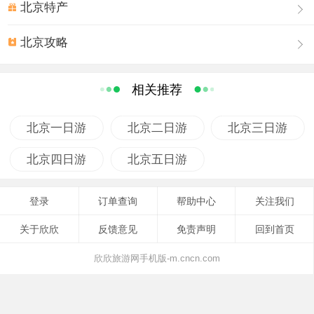
任者，都倚仗权势，纷纷从圆明园内运走石雕 、太湖石
北京特产
等，以修其园宅。那侵略者不仅抢夺了那珍贵的历史文
北京攻略
物，而且毫不留情地把它化成灰烬。圆明园占地350公顷，
其中水面面积约140公顷，圆明园的陆上建筑面积比故宫还
多一万平方米，水域面积又等于一个颐和园，总面积竟等
相关推荐
于8.5个紫禁城！
它继承了中国三千多年的优秀造园传统，既有宫廷建筑的
北京一日游
北京二日游
北京三日游
雍容华贵，又有江南水乡园林的委婉多姿，同时，又吸取
北京四日游
北京五日游
了欧洲的园林建筑形式，把不同风格的园林建筑融为一
体，在整体布局上使人感到和谐完美。真可谓："虽由人
做，宛自天开"。圆明园不仅以园林著称，而且也是一座收
登录
订单查询
帮助中心
关注我们
藏相当丰富的皇家博物馆。法国大作家雨果曾说："即使把
关于欣欣
反馈意见
免责声明
回到首页
我国所有博物馆的全部宝物加在一起，也不能同这个规模
欣欣旅游网手机版-m.cncn.com
宏大而富丽堂皇的东方博物馆媲美"。园内各殿堂内装饰有
难以计数的紫檀木家具，陈列有许多国内外稀世文物。园
中文源阁是全国四大皇家藏书楼之一。园中各处藏有《四