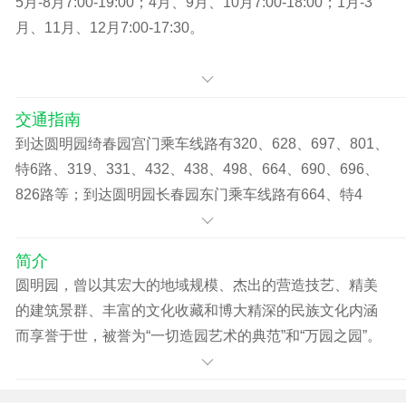
5月-8月7:00-19:00；4月、9月、10月7:00-18:00；1月-3
5元 ，通票10元。65岁以上本市免费，60-69岁外省市半
月、11月、12月7:00-17:30。
价，70以上外省市免费
交通指南
到达圆明园绮春园宫门乘车线路有320、628、697、801、
特6路、319、331、432、438、498、664、690、696、
826路等；到达圆明园长春园东门乘车线路有664、特4
路、982、365、432、656、681、717、743、814、963
路等。园内交通：电瓶车从绿油门值房至线法桥，单程5
简介
元；可免费租用轮椅，押金500元。
圆明园，曾以其宏大的地域规模、杰出的营造技艺、精美
的建筑景群、丰富的文化收藏和博大精深的民族文化内涵
而享誉于世，被誉为“一切造园艺术的典范”和“万园之园”。
圆明园座落在北京西郊海淀，与颐和园紧相毗邻。它始建
于康熙46年（1707年），由圆明、长春、绮春三园组成。