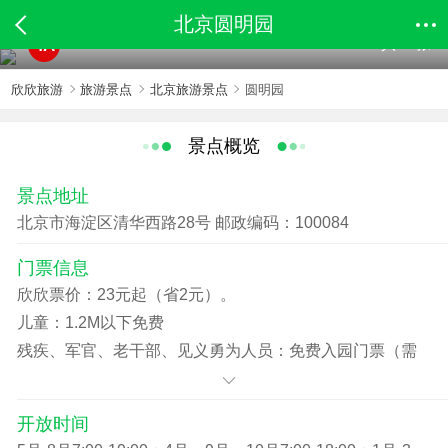
北京圆明园
共72张
4A
欣欣旅游
旅游景点
北京旅游景点
圆明园
景点概览
景点地址
北京市海淀区清华西路28号 邮政编码：100084
门票信息
欣欣票价：23元起（省2元）。
儿童：1.2M以下免费
残疾、军官、老干部、见义勇为人员：免费入园门票（需
持有残疾证，军官证，持有老干部离休荣誉证，见义勇为
证）
开放时间
老人：本市60-64岁（需持有老年证或者身份证）入园门票