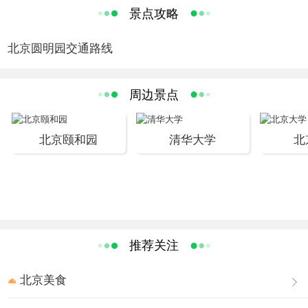
占地350公顷（5200余亩），其中水面面积约140公顷
景点攻略
（2100亩），有园林风景百余处，建筑面积逾16万平方
米，是清朝帝王在150余年间创建和经营的一座大型皇家宫
北京圆明园交通路线
苑。
圆明园继承了中国3000多年的优秀造园传统，既有宫廷建
周边景点
筑的雍容华贵，又有江南水乡园林的委婉多姿，同时又吸
取了欧洲的园林建筑形式，把不同风格的园林建筑融为一
体，在整体布局上使人感到和谐完美。可谓“虽由人做，宛
北京颐和园
清华大学
北
自天开”。
1860年，英法联军攻入北京，将圆明园烧毁。1900年八国
联军入侵北京烧杀掳掠，慈禧太后挟光绪皇帝逃奔西安，
八旗兵丁，土匪地痞即趁火打劫把园残存和陆续基本修复
的共约近百座建筑物，皆拆抢一空，使圆明园的建筑和古
推荐关注
树名木遭到彻底毁灭。其后，圆明园的遗物，又长期遭到
官僚、军阀、奸商巧取豪夺，乃至政府当局的有组织地损
北京美食
毁。北洋政府的权贵们包括某些对圆明园遗址负有保护责