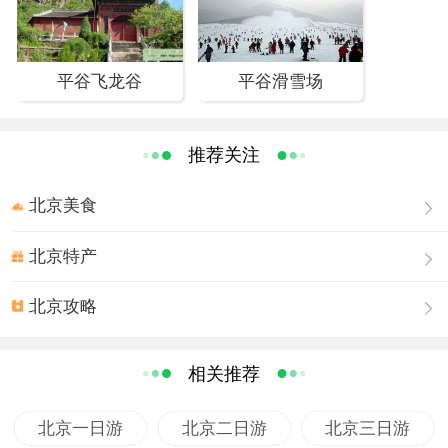
望敌楼云中耸立，北可看塞外万里群峰。反差是如此的强
烈，融合又是如此和谐。正是这种奇特的情景，造就了这
一多彩的世界。
平谷飞龙谷
平谷滑雪场
天云山风景区的双道长城由西侧点将楼向东延伸，合围成
瓮城。城内白桦成林，青松如荫，花草芬芳，百鸟争鸣，
是一处难得的天然公园。“神鹿石”、“鸳鸯石”、“石猴迎宾”等
推荐关注
千姿百态，维妙维肖。“拜师峰”、“弥陀峰”、“卧猩峰”、等危
峰兀立，奇异嶙峋。“云中楼”、“锁雾楼”、“点将楼”高耸云
北京美食
端，气势磅礴。白桦林、落叶松林荫蔽日，情趣盎然。
北京特产
北京攻略
相关推荐
北京一日游
北京二日游
北京三日游