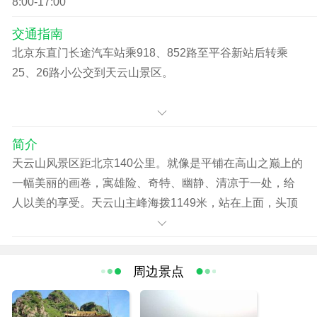
8:00-17:00
交通指南
北京东直门长途汽车站乘918、852路至平谷新站后转乘
25、26路小公交到天云山景区。
简介
天云山风景区距北京140公里。就像是平铺在高山之巅上的
一幅美丽的画卷，寓雄险、奇特、幽静、清凉于一处，给
人以美的享受。天云山主峰海拨1149米，站在上面，头顶
蓝天，手托白云，举目远眺，一揽众山小。
雄壮的古长城蜿蜒于东西两侧的群山峻岭之上，这里的自
然景观不仅雄伟，而且恬美，刚柔相济，相映成趣；悬崖
周边景点
陡壁与山林幽谷，插云古峰与连绵阡陌，塞外风光与关内
秀色，东可观雾灵六月积雪，南可眺华北璀璨明珠，西可