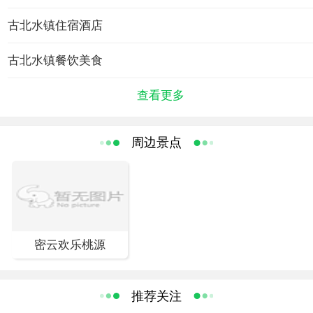
长的胡同，无不展现了北方民国时期的古镇风貌。即使是在这样寒冷的冬季，
古北水镇住宿酒店
也依然可以感受到它的美丽。古镇内水网纵横，古老的汤河支流萦绕其间，古
建、民宅依水而建，倘若在夏秋季节，坐一坐乌篷船在绿水波涛之上，聆听船
古北水镇餐饮美食
夫讲述着古镇的历史，想想就是那么的惬意。
查看更多
周边景点
密云欢乐桃源
推荐关注