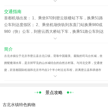
交通指南
首都机场出发： 1、乘坐970到密云鼓楼站下车，换乘51路
公车到达度假区； 2、乘坐机场快轨到东直门站换乘980或
980（快）公车，到密云西大桥站下车，换乘51路公车到达
度假区。 北京火车站出发： 1、乘坐地铁2号线到东直门，
换乘980或980（快）公车，到密云西大桥站下车，换乘51
简介
路到达度假区; 2、乘坐24路公交车到左家庄，换乘980或
古北水镇位于北京市密云县古北口镇，背靠中国最美、最险的司马台长城，坐
980（快）公车，到密云西大桥站下车，换乘51路公车到达
拥鸳鸯湖水库，是京郊罕见的山水城结合的自然古村落。与河北交界，交通便
度假区。 密云县城出发： 1、乘51路公车到达度假区 自驾
捷，距首都国际机场和北京市均在1个半小时左右车程，距离密云县和承德市
路线 沿京承高速公路行驶460米，在涝洼桥从司马台长城
约45分钟车程。整个景区是在原有的三个自然村落基础上整治改建而成，保存
出口离开稍向右转上匝道，沿匝道行驶500米，右转；行驶
有精美的民国风格的山地四合院建筑43万平方米，总占地面积9平方公里，目
70米，左转进入马北路，沿马北路行驶1.9公里，右后方转
前，景区开放有民国街区，老营区，水街风情区，卧龙堡民俗文化区，汤河古
景点攻略
弯，行驶20米，到达终点。
寨区，民宿餐饮区等，是典型的北方旅游度假小镇。
古北水镇特色购物
有着千年历史的古北水镇，古朴、典雅，鳞次栉比的房屋，青石板的老街，悠