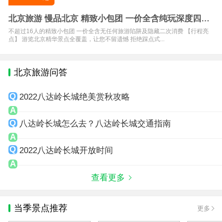
北京旅游 慢品北京 精致小包团 一价全含纯玩深度四晚
五日游
不超过16人的精致小包团 一价全含无任何旅游陷阱及隐藏二次消费 【行程亮
点】 游览北京精华景点全覆盖，让您不留遗憾 拒绝踩点式...
北京旅游问答
2022八达岭长城绝美赏秋攻略
八达岭长城怎么去？八达岭长城交通指南
2022八达岭长城开放时间
查看更多
当季景点推荐
更多