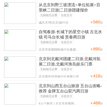
从北京到野三坡漂流+单位拓展+百
里峡二日游|二日游团建报价
无购物无自费
在线支付
560
￥
诚志天鸿(北京)旅行社
起
自驾春游-长城下的星空小镇 古北水
镇 司马台长城 赏春两日游
无购物无自费
在线支付
890
￥
北京市首都国际旅行社集团第二十八营业部
起
北京到北戴河团建二日游,北戴河拓
展二日游,北戴河渔岛娱乐门票
无购物无自费
在线支付
418
￥
北京青年环游旅行社有限公司
起
北京到山西五台山旅游 五台山攻略-
推荐 金牌五台山双汽两日游
无购物无自费
在线支付
468
￥
4人已购买 | 北京市首都国际旅行社集团第二十八营业部
起