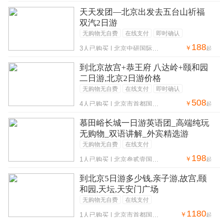
天天发团—北京出发去五台山祈福
双汽2日游
无购物无自费
在线支付
即时确认
188
￥
3人已购买 | 北京中研国际旅行社
起
到北京故宫+恭王府 八达岭+颐和园
二日游,北京2日游价格
无购物无自费
在线支付
即时确认
508
￥
4人已购买 | 北京市首都国际旅行社集团北京分公司
起
慕田峪长城一日游英语团_高端纯玩
无购物_双语讲解_外宾精选游
无购物无自费
在线支付
198
￥
1人已购买 | 北京叁贰壹国际旅行社
起
到北京5日游多少钱,亲子游,故宫,颐
和园,天坛,天安门广场
无购物无自费
在线支付
1180
￥
1人已购买 | 北京市首都国际旅行社集团北京分公司
起