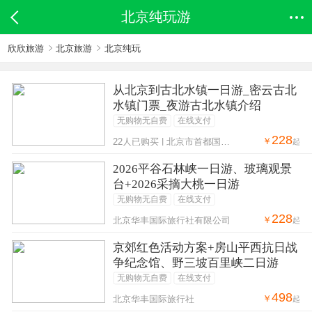
北京纯玩游
欣欣旅游
北京旅游
北京纯玩
从北京到古北水镇一日游_密云古北
水镇门票_夜游古北水镇介绍
无购物无自费
在线支付
228
￥
22人已购买 | 北京市首都国际旅行社集团北京分公司
起
2026平谷石林峡一日游、玻璃观景
台+2026采摘大桃一日游
无购物无自费
在线支付
228
￥
北京华丰国际旅行社有限公司
起
京郊红色活动方案+房山平西抗日战
争纪念馆、野三坡百里峡二日游
无购物无自费
在线支付
498
￥
北京华丰国际旅行社
起